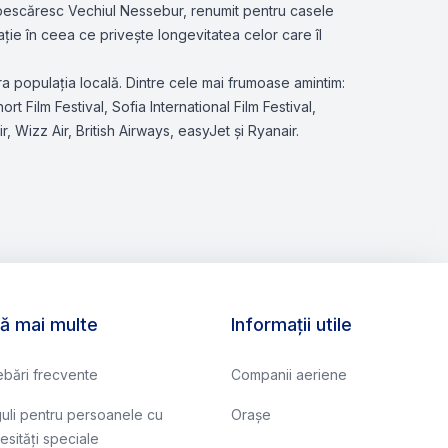
i pescăresc Vechiul Nessebur, renumit pentru casele
ație în ceea ce privește longevitatea celor care îl
ra populația locală. Dintre cele mai frumoase amintim:
t Film Festival, Sofia International Film Festival,
Wizz Air, British Airways, easyJet și Ryanair.
lă mai multe
Informații utile
rebări frecvente
Companii aeriene
uli pentru persoanele cu
Orașe
esități speciale