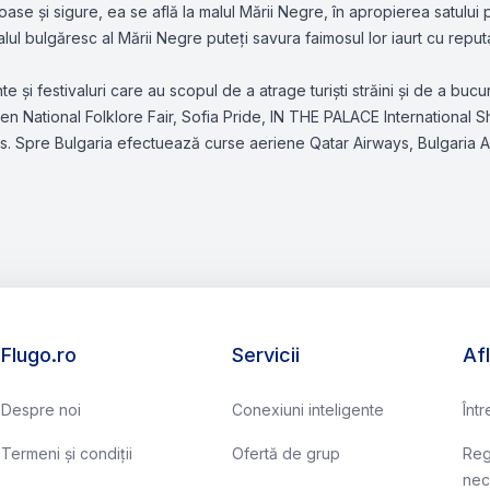
oase și sigure, ea se află la malul Mării Negre, în apropierea satulu
lul bulgăresc al Mării Negre puteți savura faimosul lor iaurt cu reput
și festivaluri care au scopul de a atrage turiști străini și de a bucu
n National Folklore Fair, Sofia Pride, IN THE PALACE International Shor
 Spre Bulgaria efectuează curse aeriene Qatar Airways, Bulgaria Air, 
Flugo.ro
Servicii
Af
Despre noi
Conexiuni inteligente
Înt
Termeni și condiții
Ofertă de grup
Reg
nec