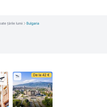
ate țările lumii
Bulgaria
De la
42
€