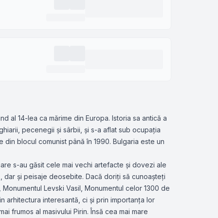
d al 14-lea ca mărime din Europa. Istoria sa antică a
iarii, pecenegii și sârbii, și s-a aflat sub ocupația
e din blocul comunist până în 1990. Bulgaria este un
 care s-au găsit cele mai vechi artefacte și dovezi ale
ă, dar și peisaje deosebite. Dacă doriți să cunoașteți
ica, Monumentul Levski Vasil, Monumentul celor 1300 de
arhitectura interesantă, ci și prin importanța lor
mai frumos al masivului Pirin. Însă cea mai mare