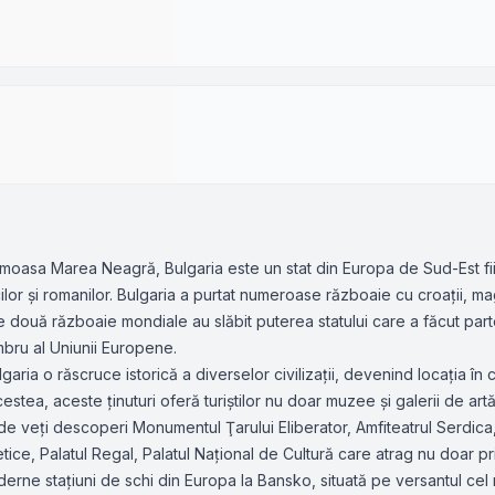
moasa Marea Neagră, Bulgaria este un stat din Europa de Sud-Est fiin
ilor și romanilor. Bulgaria a purtat numeroase războaie cu croații, magh
e două războaie mondiale au slăbit puterea statului care a făcut part
mbru al Uniunii Europene.
lgaria o răscruce istorică a diverselor civilizații, devenind locația în
estea, aceste ținuturi oferă turiștilor nu doar muzee și galerii de art
, unde veți descoperi Monumentul Ţarului Eliberator, Amfiteatrul Serd
e, Palatul Regal, Palatul Național de Cultură care atrag nu doar prin 
oderne stațiuni de schi din Europa la Bansko, situată pe versantul cel 