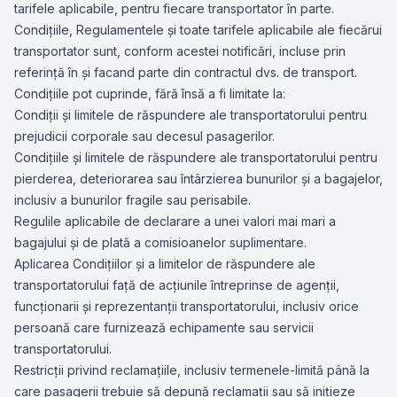
tarifele aplicabile, pentru fiecare transportator în parte.
Condiţiile, Regulamentele şi toate tarifele aplicabile ale fiecărui
transportator sunt, conform acestei notificări, incluse prin
referinţă în şi facand parte din contractul dvs. de transport.
Condiţiile pot cuprinde, fără însă a fi limitate la:
Condiţii şi limitele de răspundere ale transportatorului pentru
prejudicii corporale sau decesul pasagerilor.
Condiţiile şi limitele de răspundere ale transportatorului pentru
pierderea, deteriorarea sau întârzierea bunurilor şi a bagajelor,
inclusiv a bunurilor fragile sau perisabile.
Regulile aplicabile de declarare a unei valori mai mari a
bagajului şi de plată a comisioanelor suplimentare.
Aplicarea Condiţiilor şi a limitelor de răspundere ale
transportatorului faţă de acţiunile întreprinse de agenţii,
funcţionarii şi reprezentanţii transportatorului, inclusiv orice
persoană care furnizează echipamente sau servicii
transportatorului.
Restricţii privind reclamaţiile, inclusiv termenele-limită până la
care pasagerii trebuie să depună reclamaţii sau să iniţieze