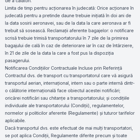
de a călători.
Limita de timp pentru acţionarea în judecată: Orice acţionare în
judecată pentru a pretinde daune trebuie iniţiată în doi ani de
la data sosirii aeronavei, sau de la data la care aeronava ar fi
trebuit să sosească. Reclamaţii aferente bagajelor: o notificare
scrisă trebuie trimisă transportatorului în 7 zile de la primirea
bagajului de cală în caz de deteriorare iar în caz de întârziere,
în 21 de zile de la data la care a fost pus la dispoziţia
pasagerului.
Notificarea Condiţiilor Contractuale Incluse prin Referinţă
Contractul dvs. de transport cu transportatorul care vă asigură
transportul aerian, internaţional, intern sau o parte internă dintr-
o călătorie internaţională face obiectul acestei notificări;
oricărei notificări sau chitanţe a transportatorului; şi condiţiile
individuale ale transportatorului (Condiţii), regulamentelor,
normelor şi politicilor aferente (Regulamente) şi tuturor tarifelor
aplicabile.
Dacă transportul dvs. este efectuat de mai mulţi transportatori,
se pot aplica Condiţii, Regulamente diferite precum şi toate