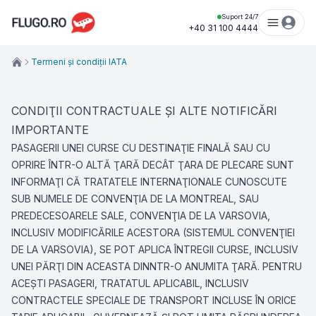
Suport 24/7
+40 31 100 4444
Termeni și condiții IATA
CONDIŢII CONTRACTUALE ŞI ALTE NOTIFICĂRI
IMPORTANTE
PASAGERII UNEI CURSE CU DESTINAŢIE FINALĂ SAU CU
OPRIRE ÎNTR-O ALTĂ ŢARĂ DECÂT ŢARA DE PLECARE SUNT
INFORMAŢI CĂ TRATATELE INTERNAŢIONALE CUNOSCUTE
SUB NUMELE DE CONVENŢIA DE LA MONTREAL, SAU
PREDECESOARELE SALE, CONVENŢIA DE LA VARSOVIA,
INCLUSIV MODIFICĂRILE ACESTORA (SISTEMUL CONVENŢIEI
DE LA VARSOVIA), SE POT APLICA ÎNTREGII CURSE, INCLUSIV
UNEI PĂRŢI DIN ACEASTA DINNTR-O ANUMITA ŢARĂ. PENTRU
ACEŞTI PASAGERI, TRATATUL APLICABIL, INCLUSIV
CONTRACTELE SPECIALE DE TRANSPORT INCLUSE ÎN ORICE