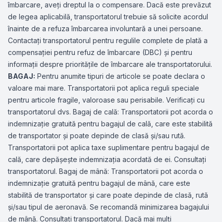
îmbarcare, aveţi dreptul la o compensare. Dacă este prevăzut
de legea aplicabilă, transportatorul trebuie să solicite acordul
înainte de a refuza îmbarcarea involuntară a unei persoane.
Contactaţi transportatorul pentru regulile complete de plată a
compensaţiei pentru refuz de îmbarcare (DBC) şi pentru
informaţii despre priorităţile de îmbarcare ale transportatorului.
BAGAJ:
Pentru anumite tipuri de articole se poate declara o
valoare mai mare. Transportatorii pot aplica reguli speciale
pentru articole fragile, valoroase sau perisabile. Verificaţi cu
transportatorul dvs. Bagaj de cală: Transportatorii pot acorda o
indemnizaţie gratuită pentru bagajul de cală, care este stabilită
de transportator şi poate depinde de clasă şi/sau rută.
Transportatorii pot aplica taxe suplimentare pentru bagajul de
cală, care depăşeşte indemnizaţia acordată de ei. Consultaţi
transportatorul. Bagaj de mână: Transportatorii pot acorda o
indemnizaţie gratuită pentru bagajul de mână, care este
stabilită de transportator şi care poate depinde de clasă, rută
şi/sau tipul de aeronavă. Se recomandă minimizarea bagajului
de mână. Consultaţi transportatorul. Dacă mai mulţi