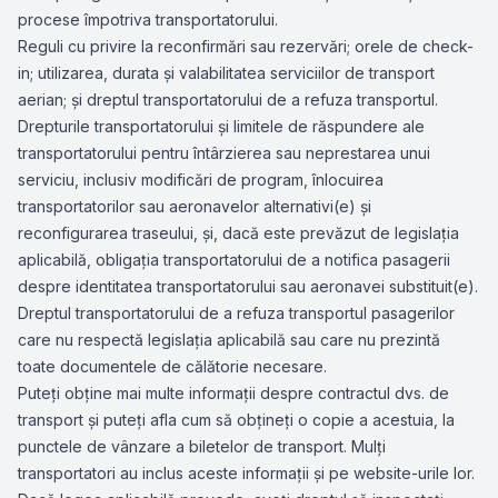
procese împotriva transportatorului.
Reguli cu privire la reconfirmări sau rezervări; orele de check-
in; utilizarea, durata şi valabilitatea serviciilor de transport
aerian; şi dreptul transportatorului de a refuza transportul.
Drepturile transportatorului şi limitele de răspundere ale
transportatorului pentru întârzierea sau neprestarea unui
serviciu, inclusiv modificări de program, înlocuirea
transportatorilor sau aeronavelor alternativi(e) şi
reconfigurarea traseului, şi, dacă este prevăzut de legislaţia
aplicabilă, obligaţia transportatorului de a notifica pasagerii
despre identitatea transportatorului sau aeronavei substituit(e).
Dreptul transportatorului de a refuza transportul pasagerilor
care nu respectă legislaţia aplicabilă sau care nu prezintă
toate documentele de călătorie necesare.
Puteţi obţine mai multe informaţii despre contractul dvs. de
transport şi puteţi afla cum să obţineţi o copie a acestuia, la
punctele de vânzare a biletelor de transport. Mulţi
transportatori au inclus aceste informaţii şi pe website-urile lor.