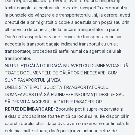
Dacă legea aplicabilă prevede, aveţi dreptul să inspectaţi
textul complet al contractului dvs. de transport în aeroportul şi
la punctele de vânzare ale transportatorului, şi, la cerere, aveţi
dreptul de a primi gratuit o copie a acestuia prin poştă sau prin
alt serviciu de curierat, de la fiecare transportator în parte.
Dacă un transportator vinde servicii de transport aerian sau
accepta la transport bagaje indicand transportul cu un alt
transportator, procedează astfel numai ca agent al celuilalt
transportator.
NU PUTEŢI CĂLĂTORI DACĂ NU AVEŢI CU DUMNEAVOASTRĂ
TOATE DOCUMENTELE DE CĂLĂTORIE NECESARE, CUM
SUNT PAŞAPORTUL ŞI VIZA.
UNELE STATE POT SOLICITA TRANSPORTATORULUI
DUMNEAVOASTRĂ SĂ FURNIZEZE INFORMAŢII DESPRE SAU
SĂ PERMITĂ ACCESUL LA DATELE PASAGERILOR.
REFUZ DE ÎMBARCARE:
Zborurile pot fi supra-rezervate şi
există o probabilitate foarte mică ca locul să nu fie disponibil în
cadrul zborului chiar dacă dvs. aveţi o rezervare confirmată. În
cele mai multe situaţii, dacă primiţi involuntar un refuz de