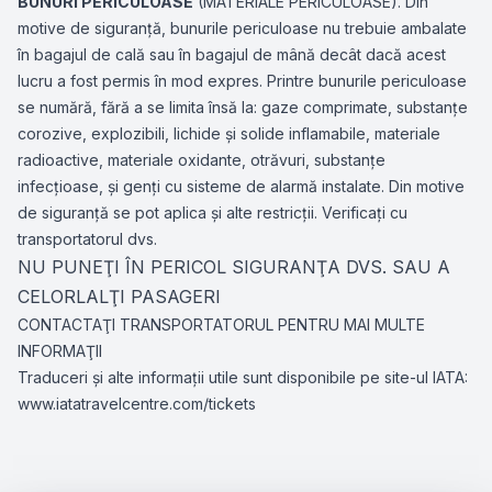
BUNURI PERICULOASE
(MATERIALE PERICULOASE). Din
motive de siguranţă, bunurile periculoase nu trebuie ambalate
în bagajul de cală sau în bagajul de mână decât dacă acest
lucru a fost permis în mod expres. Printre bunurile periculoase
se numără, fără a se limita însă la: gaze comprimate, substanţe
corozive, explozibili, lichide şi solide inflamabile, materiale
radioactive, materiale oxidante, otrăvuri, substanţe
infecţioase, şi genţi cu sisteme de alarmă instalate. Din motive
de siguranţă se pot aplica şi alte restricţii. Verificaţi cu
transportatorul dvs.
NU PUNEŢI ÎN PERICOL SIGURANŢA DVS. SAU A
CELORLALŢI PASAGERI
CONTACTAŢI TRANSPORTATORUL PENTRU MAI MULTE
INFORMAŢII
Traduceri şi alte informaţii utile sunt disponibile pe site-ul IATA:
www.iatatravelcentre.com/tickets