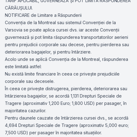
TARIF APLICABIL, GUVERNEAZĂ ŞI POT LIMITA RĂSPUNDEREA
CĂRĂUŞULUI.
NOTIFICARE de Limitare a Răspunderii
Convenţia de la Montreal sau sistemul Convenţiei de la
Varsovia se poate aplica cursei dvs. iar aceste Convenţii
guvernează şi pot limita răspunderea transportatorilor aerieni
pentru prejudicii corporale sau decese, pentru pierderea sau
deteriorarea bagajelor, şi pentru întârziere.
Acolo unde se aplică Convenţia de la Montreal, răspunderea
este limitată astfel:
Nu există limite financiare în ceea ce priveşte prejudiciile
corporale sau decesele.
În ceea ce priveşte distrugerea, pierderea, deteriorarea sau
întârzierea bagajelor, se acordă 1,131 Drepturi Speciale de
Tragere (aproximativ 1,200 Euro; 1,800 USD) per pasager, în
majoritatea cazurilor.
Pentru daunele cauzate de întârzierea cursei dvs., se acordă
4,694 Drepturi Speciale de Tragere (aproximativ 5,000 euro;
7,500 USD) per pasager în majoritatea situaţiilor.