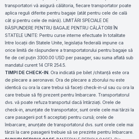
transportatori vă asigură călătoria, fiecare transportator poate
aplica reguli diferite pentru bagaje (atât pentru cele de cală
cât şi pentru cele de mână). LIMITĂRI SPECIALE DE
RĂSPUNDERE PENTRU BAGAJE PENTRU CĂLĂTORII ÎN
STATELE UNITE: Pentru curse interne efectuate în totalitate
între locaţii din Statele Unite, legislaţia federală impune ca
orice limită de răspundere a transportatorului pentru bagaje să
fie de cel puţin 3300.00 USD per pasager, sau suma aflată sub
mandatul curent 14 CFR 254.5.
TIMPI DE CHECK-IN
. Ora indicată pe bilet /chitanţă este ora
de plecare a aeronavei. Ora de plecare a zborului nu este
identică cu ora la care trebui să faceţi check-in-ul sau cu ora la
care trebuie să fiţi prezent pentru îmbarcare. Transportatorul
dvs. vă poate refuza transportul dacă întârziaţi. Orele de
check-in, anunţate de transportator, sunt orele cele mai târzii la
care pasagerii pot fi acceptaţi pentru cursă; orele de
îmbarcare, anunţate de transportatorul dvs. sunt orele cele mai
târzii la care pasagerii trebuie să se prezinte pentru îmbarcare.