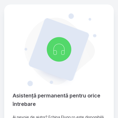
Asistență permanentă pentru orice 
întrebare
Ai nevoie de ajutor? Echipa Flugo.ro este disponibilă 