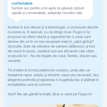
confortabile.
Suntem aici pentru a te ajuta să găsești opțiuni 
rapide și convenabile, adaptate nevoilor tale.
Suntem în era vitezei și a tehnologiei, a conexiunii directe 
cu lumea și, în special, cu cei dragi nouă. Flugo.ro își 
propune să ofere viteză și siguranță într-o zonă care 
devine din ce în ce mai necesară vieții în „satul global”: 
zborurile. Sute de milioane de oameni călătoresc și trec 
din avion în avion, căutând cea mai eficientă cale către 
scopurile lor – fie ele legate de casă, familie, afaceri sau 
vacanțe.

Te invităm la bordul platformei noastre, unde știm ce 
înseamnă rapid, simplu și eficient: cauți ruta necesară, faci 
alegerea potrivită programului si bugetului tău și plătești în 
modalitatea care iți convine.

Vezi? Ne-am gândit la toate. Bine ai venit pe Flugo.ro!