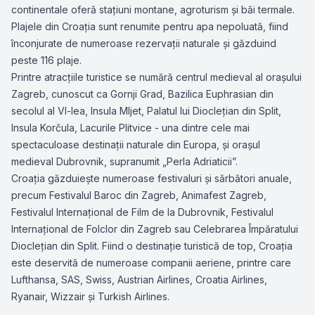
continentale oferă stațiuni montane, agroturism și băi termale.
Plajele din Croația sunt renumite pentru apa nepoluată, fiind
înconjurate de numeroase rezervații naturale și găzduind
peste 116 plaje.
Printre atracțiile turistice se numără centrul medieval al orașului
Zagreb, cunoscut ca Gornji Grad, Bazilica Euphrasian din
secolul al VI-lea, Insula Mljet, Palatul lui Dioclețian din Split,
Insula Korčula, Lacurile Plitvice - una dintre cele mai
spectaculoase destinații naturale din Europa, și orașul
medieval Dubrovnik, supranumit „Perla Adriaticii”.
Croația găzduiește numeroase festivaluri și sărbători anuale,
precum Festivalul Baroc din Zagreb, Animafest Zagreb,
Festivalul Internațional de Film de la Dubrovnik, Festivalul
Internațional de Folclor din Zagreb sau Celebrarea Împăratului
Dioclețian din Split. Fiind o destinație turistică de top, Croația
este deservită de numeroase companii aeriene, printre care
Lufthansa, SAS, Swiss, Austrian Airlines, Croatia Airlines,
Ryanair, Wizzair și Turkish Airlines.