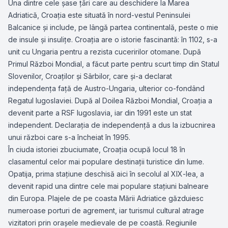
Una dintre cele șase țări care au deschidere la Marea
Adriatică, Croația este situată în nord-vestul Peninsulei
Balcanice și include, pe lângă partea continentală, peste o mie
de insule și insulițe. Croația are o istorie fascinantă: în 1102, s-a
unit cu Ungaria pentru a rezista cuceririlor otomane. După
Primul Război Mondial, a făcut parte pentru scurt timp din Statul
Slovenilor, Croaților și Sârbilor, care și-a declarat
independența față de Austro-Ungaria, ulterior co-fondând
Regatul Iugoslaviei. După al Doilea Război Mondial, Croația a
devenit parte a RSF Iugoslavia, iar din 1991 este un stat
independent. Declarația de independență a dus la izbucnirea
unui război care s-a încheiat în 1995.
În ciuda istoriei zbuciumate, Croația ocupă locul 18 în
clasamentul celor mai populare destinații turistice din lume.
Opatija, prima stațiune deschisă aici în secolul al XIX-lea, a
devenit rapid una dintre cele mai populare stațiuni balneare
din Europa. Plajele de pe coasta Mării Adriatice găzduiesc
numeroase porturi de agrement, iar turismul cultural atrage
vizitatori prin orașele medievale de pe coastă. Regiunile