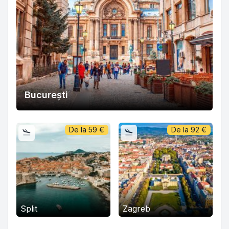
București
De la
59
€
De la
92
€
Split
Zagreb