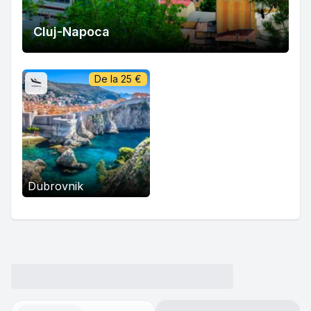
Cluj-Napoca
De la
25
€
Dubrovnik