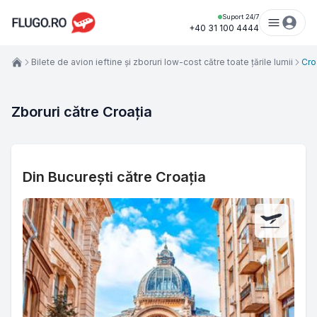
Suport 24/7
+40 31 100 4444
Bilete de avion ieftine şi zboruri low-cost către toate țările lumii
Cro
Zboruri către Croația
Din București către Croația