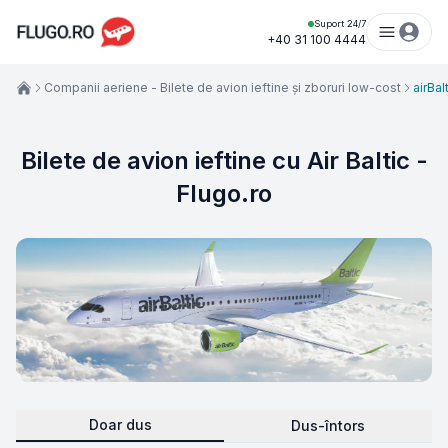
Suport 24/7
+40 31 100 4444
Companii aeriene - Bilete de avion ieftine şi zboruri low-cost
airBal
Bilete de avion ieftine cu Air Baltic -
Flugo.ro
Doar dus
Dus-întors