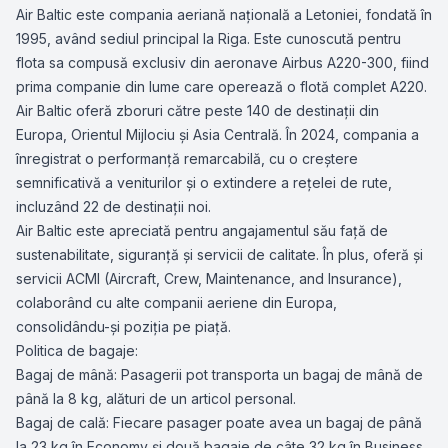
Air Baltic este compania aeriană națională a Letoniei, fondată în
1995, având sediul principal la Riga. Este cunoscută pentru
flota sa compusă exclusiv din aeronave Airbus A220-300, fiind
prima companie din lume care operează o flotă complet A220.
Air Baltic oferă zboruri către peste 140 de destinații din
Europa, Orientul Mijlociu și Asia Centrală. În 2024, compania a
înregistrat o performanță remarcabilă, cu o creștere
semnificativă a veniturilor și o extindere a rețelei de rute,
incluzând 22 de destinații noi.
Air Baltic este apreciată pentru angajamentul său față de
sustenabilitate, siguranță și servicii de calitate. În plus, oferă și
servicii ACMI (Aircraft, Crew, Maintenance, and Insurance),
colaborând cu alte companii aeriene din Europa,
consolidându-și poziția pe piață.
Politica de bagaje:
Bagaj de mână: Pasagerii pot transporta un bagaj de mână de
până la 8 kg, alături de un articol personal.
Bagaj de cală: Fiecare pasager poate avea un bagaj de până
la 23 kg în Economy și două bagaje de câte 32 kg în Business