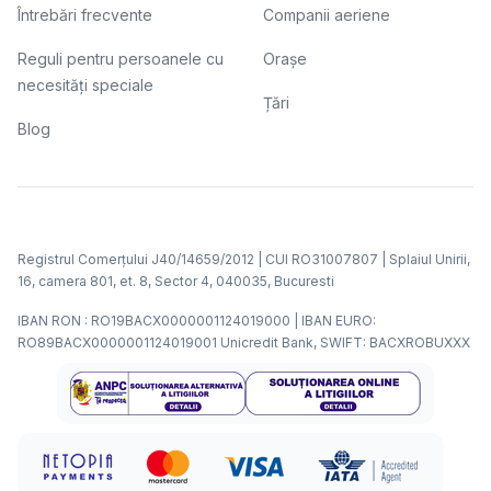
Întrebări frecvente
Companii aeriene
Reguli pentru persoanele cu
Orașe
necesități speciale
Țări
Blog
Registrul Comerțului J40/14659/2012 | CUI RO31007807 | Splaiul Unirii,
16, camera 801, et. 8, Sector 4, 040035, Bucuresti
IBAN RON : RO19BACX0000001124019000 | IBAN EURO:
RO89BACX0000001124019001 Unicredit Bank, SWIFT: BACXROBUXXX