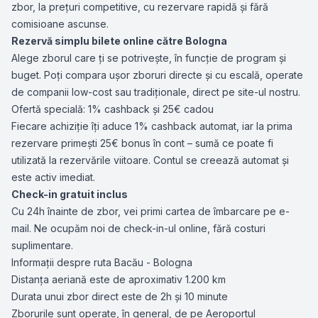
zbor, la prețuri competitive, cu rezervare rapidă și fără
comisioane ascunse.
Rezervă simplu bilete online către Bologna
Alege zborul care ți se potrivește, în funcție de program și
buget. Poți compara ușor zboruri directe și cu escală, operate
de companii low-cost sau tradiționale, direct pe site-ul nostru.
Ofertă specială: 1% cashback și 25€ cadou
Fiecare achiziție îți aduce 1% cashback automat, iar la prima
rezervare primești 25€ bonus în cont – sumă ce poate fi
utilizată la rezervările viitoare. Contul se creează automat și
este activ imediat.
Check-in gratuit inclus
Cu 24h înainte de zbor, vei primi cartea de îmbarcare pe e-
mail. Ne ocupăm noi de check-in-ul online, fără costuri
suplimentare.
Informații despre ruta Bacău - Bologna
Distanța aeriană este de aproximativ 1.200 km
Durata unui zbor direct este de 2h și 10 minute
Zborurile sunt operate, în general, de pe Aeroportul