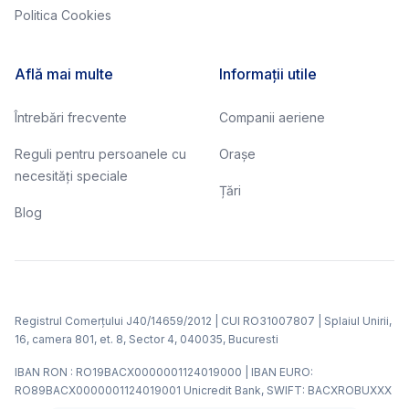
Politica Cookies
Află mai multe
Informații utile
Întrebări frecvente
Companii aeriene
Reguli pentru persoanele cu
Orașe
necesități speciale
Țări
Blog
Registrul Comerțului J40/14659/2012 | CUI RO31007807 | Splaiul Unirii,
16, camera 801, et. 8, Sector 4, 040035, Bucuresti
IBAN RON : RO19BACX0000001124019000 | IBAN EURO:
RO89BACX0000001124019001 Unicredit Bank, SWIFT: BACXROBUXXX