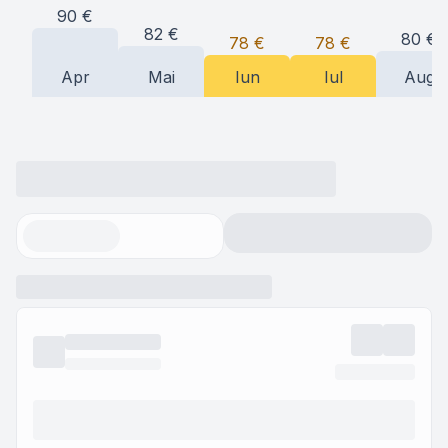
90
€
82
€
80
€
78
€
78
€
Apr
Mai
Iun
Iul
Aug