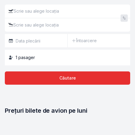
Întoarcere
1
pasager
Căutare
Prețuri bilete de avion pe luni