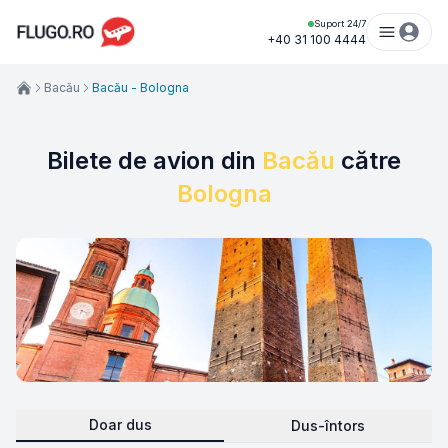
Suport 24/7
+40 31 100 4444
Bacău
Bacău - Bologna
Bilete de avion din
Bacău
către
Bologna
Doar dus
Dus-întors