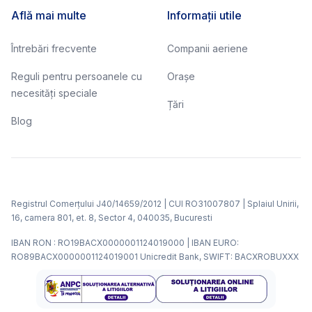
Află mai multe
Informații utile
Întrebări frecvente
Companii aeriene
Reguli pentru persoanele cu
Orașe
necesități speciale
Țări
Blog
Registrul Comerțului J40/14659/2012 | CUI RO31007807 | Splaiul Unirii,
16, camera 801, et. 8, Sector 4, 040035, Bucuresti
IBAN RON : RO19BACX0000001124019000 | IBAN EURO:
RO89BACX0000001124019001 Unicredit Bank, SWIFT: BACXROBUXXX