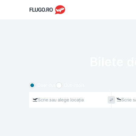
Bilete d
Doar dus
Dus-întors