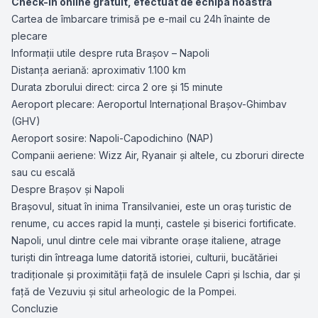
Check-in online gratuit, efectuat de echipa noastră
Cartea de îmbarcare trimisă pe e-mail cu 24h înainte de
plecare
Informații utile despre ruta Brașov – Napoli
Distanța aeriană: aproximativ 1.100 km
Durata zborului direct: circa 2 ore și 15 minute
Aeroport plecare: Aeroportul Internațional Brașov-Ghimbav
(GHV)
Aeroport sosire: Napoli-Capodichino (NAP)
Companii aeriene: Wizz Air, Ryanair și altele, cu zboruri directe
sau cu escală
Despre Brașov și Napoli
Brașovul, situat în inima Transilvaniei, este un oraș turistic de
renume, cu acces rapid la munți, castele și biserici fortificate.
Napoli, unul dintre cele mai vibrante orașe italiene, atrage
turiști din întreaga lume datorită istoriei, culturii, bucătăriei
tradiționale și proximității față de insulele Capri și Ischia, dar și
față de Vezuviu și situl arheologic de la Pompei.
Concluzie