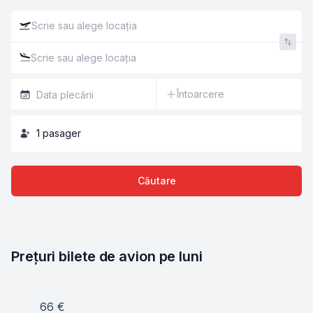
Întoarcere
1
pasager
Căutare
Prețuri bilete de avion pe luni
66
€