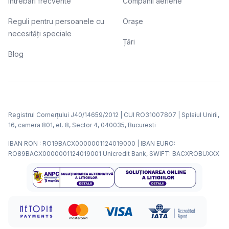
Întrebări frecvente
Companii aeriene
Reguli pentru persoanele cu
Orașe
necesități speciale
Țări
Blog
Registrul Comerțului J40/14659/2012 | CUI RO31007807 | Splaiul Unirii,
16, camera 801, et. 8, Sector 4, 040035, Bucuresti
IBAN RON : RO19BACX0000001124019000 | IBAN EURO:
RO89BACX0000001124019001 Unicredit Bank, SWIFT: BACXROBUXXX