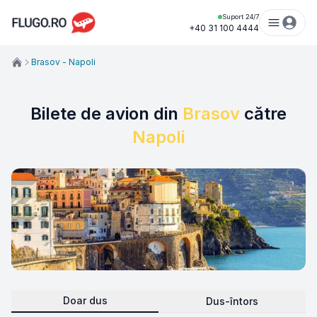
Suport 24/7
+40 31 100 4444
Brasov - Napoli
Bilete de avion din
Brasov
către
Napoli
Doar dus
Dus-întors