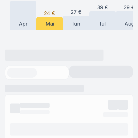
39
€
39
€
27
€
24
€
Apr
Mai
Iun
Iul
Aug