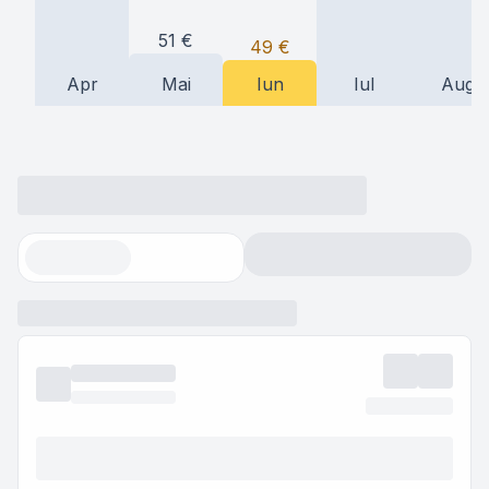
51
€
49
€
Apr
Mai
Iun
Iul
Aug