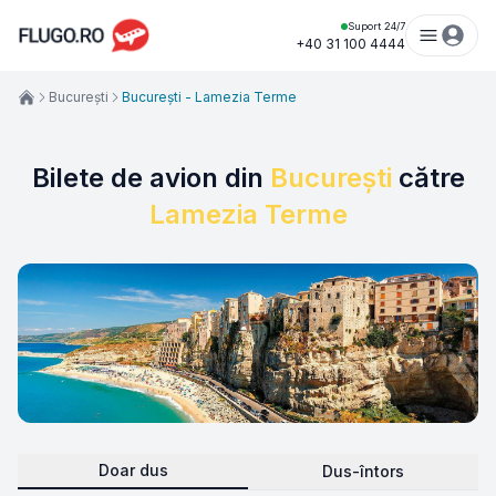
Suport 24/7
+40 31 100 4444
București
București - Lamezia Terme
Bilete de avion din
București
către
Lamezia Terme
Doar dus
Dus-întors