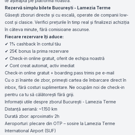
te așteaptă pe platforma noastră.
Rezervă simplu bilete București - Lamezia Terme
Găsești zboruri directe și cu escală, operate de companii low-
cost și clasice. Verifici prețurile în timp real și finalizezi achiziția
în câteva minute, fără comisioane ascunse.
Fiecare rezervare îți aduce:
✔ 1% cashback în contul tău
✔ 25€ bonus la prima rezervare
✔ Check-in online gratuit, oferit de echipa noastră
✔ Cont creat automat, activ imediat
Check-in online gratuit + boarding pass trimis pe e-mail
Cu o zi înainte de zbor, primești cartea de îmbarcare direct în
inbox, fără costuri suplimentare. Ne ocupăm noi de check-in
pentru ca tu să călătorești fără griji.
Informații utile despre zborul București - Lamezia Terme
Distanță aeriană: ~1.150 km
Durată zbor: aproximativ 2h
Aeroporturi: plecare din OTP – sosire la Lamezia Terme
International Airport (SUF)