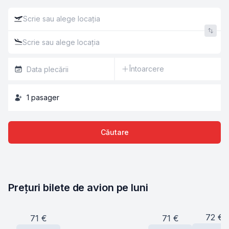
Întoarcere
1
pasager
Căutare
Prețuri bilete de avion pe luni
72
€
71
€
71
€