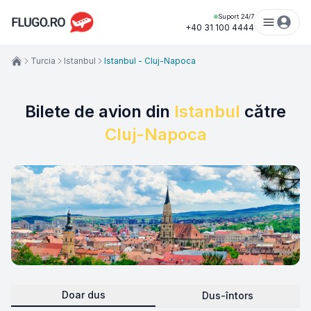
Suport 24/7
+40 31 100 4444
Turcia
Istanbul
Istanbul - Cluj-Napoca
Bilete de avion din
Istanbul
către
Cluj-Napoca
Doar dus
Dus-întors