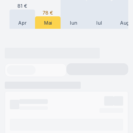
81
€
78
€
Apr
Mai
Iun
Iul
Aug