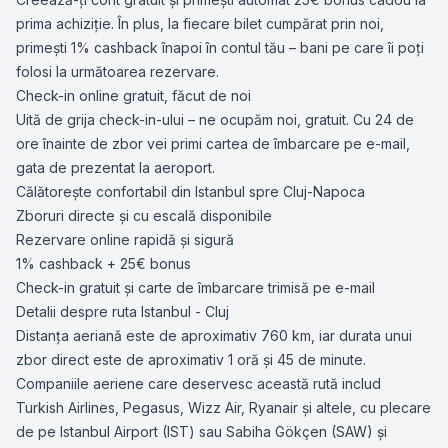
prima achiziție. În plus, la fiecare bilet cumpărat prin noi,
primești 1% cashback înapoi în contul tău – bani pe care îi poți
folosi la următoarea rezervare.
Check-in online gratuit, făcut de noi
Uită de grija check-in-ului – ne ocupăm noi, gratuit. Cu 24 de
ore înainte de zbor vei primi cartea de îmbarcare pe e-mail,
gata de prezentat la aeroport.
Călătorește confortabil din Istanbul spre Cluj-Napoca
Zboruri directe și cu escală disponibile
Rezervare online rapidă și sigură
1% cashback + 25€ bonus
Check-in gratuit și carte de îmbarcare trimisă pe e-mail
Detalii despre ruta Istanbul - Cluj
Distanța aeriană este de aproximativ 760 km, iar durata unui
zbor direct este de aproximativ 1 oră și 45 de minute.
Companiile aeriene care deservesc această rută includ
Turkish Airlines, Pegasus, Wizz Air, Ryanair și altele, cu plecare
de pe Istanbul Airport (IST) sau Sabiha Gökçen (SAW) și