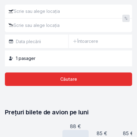
Întoarcere
1
pasager
Căutare
Prețuri bilete de avion pe luni
88
€
85
€
85
€