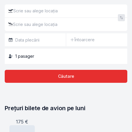
Întoarcere
1
pasager
Căutare
Prețuri bilete de avion pe luni
175
€