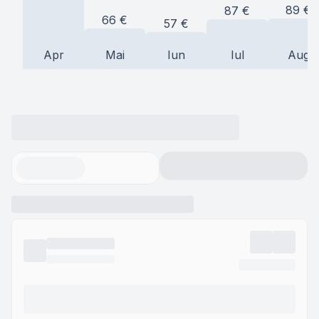
89
€
87
€
66
€
57
€
Apr
Mai
Iun
Iul
Aug