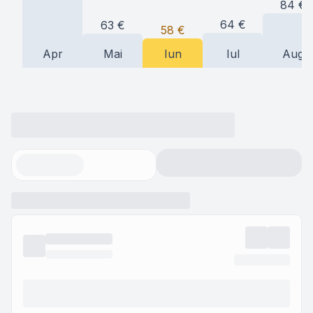
84
€
64
€
63
€
58
€
Apr
Mai
Iun
Iul
Aug