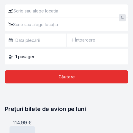
Întoarcere
1
pasager
Căutare
Prețuri bilete de avion pe luni
114.99
€