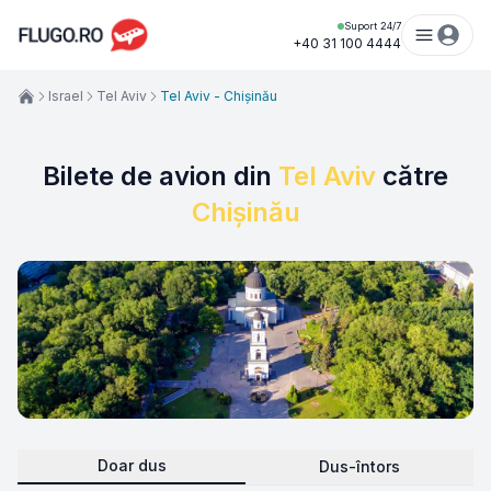
Suport 24/7
+40 31 100 4444
Israel
Tel Aviv
Tel Aviv - Chișinău
Bilete de avion din
Tel Aviv
către
Chișinău
Doar dus
Dus-întors