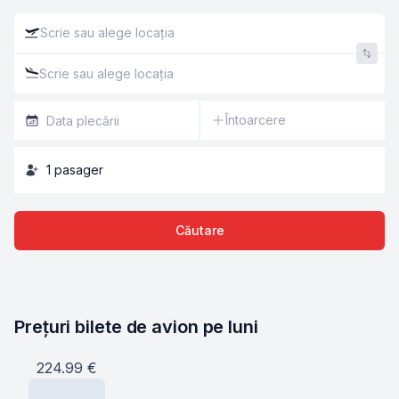
Întoarcere
1
pasager
Căutare
Prețuri bilete de avion pe luni
224.99
€