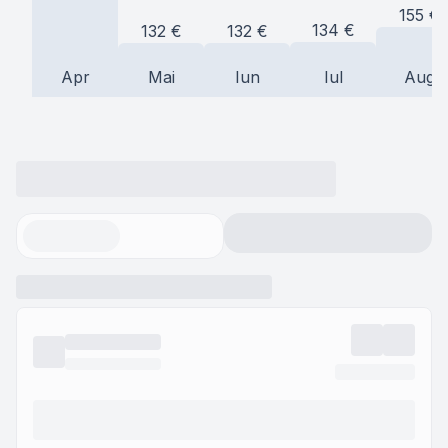
155
€
134
€
132
€
132
€
Apr
Mai
Iun
Iul
Aug