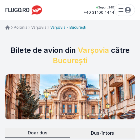
Suport 24/7
+40 31 100 4444
Polonia
Varșovia
Varșovia - București
Bilete de avion din
Varșovia
către
București
Doar dus
Dus-întors