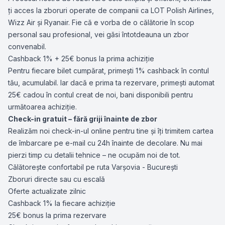
ți acces la zboruri operate de companii ca LOT Polish Airlines,
Wizz Air și Ryanair. Fie că e vorba de o călătorie în scop
personal sau profesional, vei găsi întotdeauna un zbor
convenabil.
Cashback 1% + 25€ bonus la prima achiziție
Pentru fiecare bilet cumpărat, primești 1% cashback în contul
tău, acumulabil. Iar dacă e prima ta rezervare, primești automat
25€ cadou în contul creat de noi, bani disponibili pentru
următoarea achiziție.
Check-in gratuit – fără griji înainte de zbor
Realizăm noi check-in-ul online pentru tine și îți trimitem cartea
de îmbarcare pe e-mail cu 24h înainte de decolare. Nu mai
pierzi timp cu detalii tehnice – ne ocupăm noi de tot.
Călătorește confortabil pe ruta Varșovia - București
Zboruri directe sau cu escală
Oferte actualizate zilnic
Cashback 1% la fiecare achiziție
25€ bonus la prima rezervare