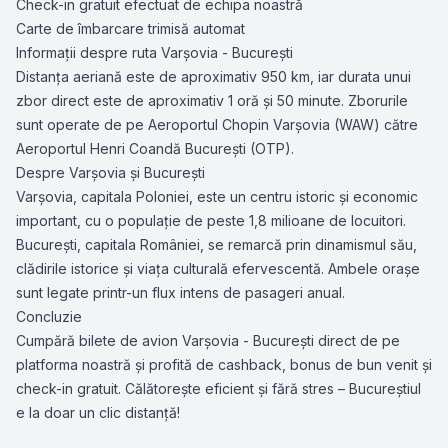
Check-in gratuit efectuat de echipa noastră
Carte de îmbarcare trimisă automat
Informații despre ruta Varșovia - București
Distanța aeriană este de aproximativ 950 km, iar durata unui
zbor direct este de aproximativ 1 oră și 50 minute. Zborurile
sunt operate de pe Aeroportul Chopin Varșovia (WAW) către
Aeroportul Henri Coandă București (OTP).
Despre Varșovia și București
Varșovia, capitala Poloniei, este un centru istoric și economic
important, cu o populație de peste 1,8 milioane de locuitori.
București, capitala României, se remarcă prin dinamismul său,
clădirile istorice și viața culturală efervescentă. Ambele orașe
sunt legate printr-un flux intens de pasageri anual.
Concluzie
Cumpără bilete de avion Varșovia - București direct de pe
platforma noastră și profită de cashback, bonus de bun venit și
check-in gratuit. Călătorește eficient și fără stres – Bucureștiul
e la doar un clic distanță!