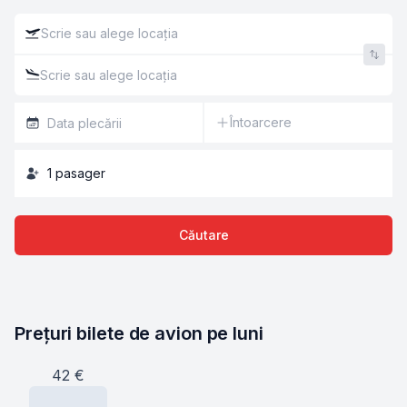
Întoarcere
1
pasager
Căutare
Prețuri bilete de avion pe luni
42
€