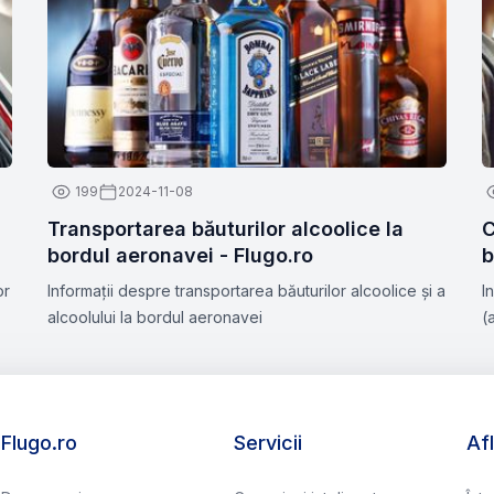
199
2024-11-08
Transportarea băuturilor alcoolice la
C
bordul aeronavei - Flugo.ro
b
or
Informații despre transportarea băuturilor alcoolice și a
I
alcoolului la bordul aeronavei
(
Flugo.ro
Servicii
Af