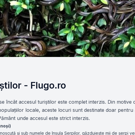
știlor - Flugo.ro
e încât accesul turiștilor este complet interzis. Din motive 
populațiilor locale, aceste locuri sunt destinate doar pentru 
 Pământ unde accesul este strict interzis.
inoși)
cunoscută și sub numele de Insula Șerpilor, găzduiește mii de șerpi ve