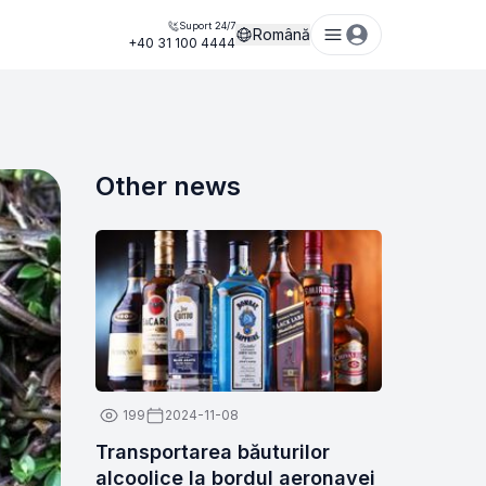
Suport 24/7
Română
+40 31 100 4444
Other news
199
2024-11-08
Transportarea băuturilor
alcoolice la bordul aeronavei