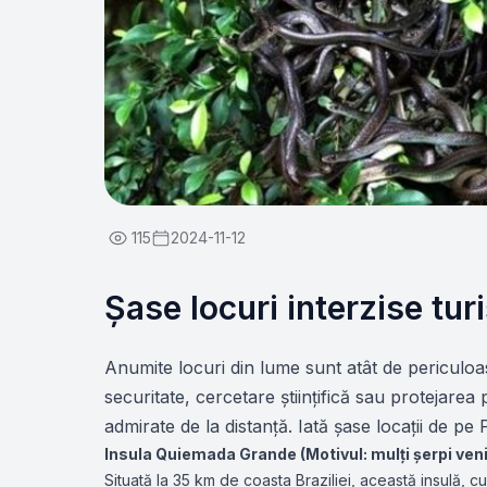
115
2024-11-12
Șase locuri interzise turi
Anumite locuri din lume sunt atât de periculoas
securitate, cercetare științifică sau protejarea 
admirate de la distanță. Iată șase locații de pe
Insula Quiemada Grande (Motivul: mulți șerpi ven
Situată la 35 km de coasta Braziliei, această insulă, 