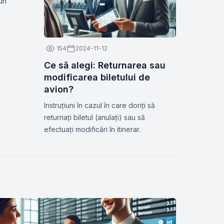
 un
154
2024-11-12
Ce să alegi: Returnarea sau
modificarea biletului de
avion?
Instruțiuni în cazul în care doriți să
returnați biletul (anulați) sau să
efectuați modificări în itinerar.