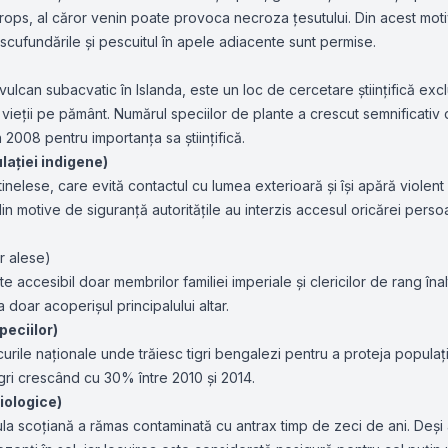
hrops, al căror venin poate provoca necroza țesutului. Din acest moti
să scufundările și pescuitul în apele adiacente sunt permise.
 vulcan subacvatic în Islanda, este un loc de cercetare științifică excl
vieții pe pământ. Numărul speciilor de plante a crescut semnificativ 
 2008 pentru importanța sa științifică.
lației indigene)
tinelese, care evită contactul cu lumea exterioară și își apără violent
ar din motive de siguranță autoritățile au interzis accesul oricărei pers
r alese)
 accesibil doar membrilor familiei imperiale și clericilor de rang înal
a doar acoperișul principalului altar.
peciilor)
urile naționale unde trăiesc tigri bengalezi pentru a proteja populații
gri crescând cu 30% între 2010 și 2014.
iologice)
sula scoțiană a rămas contaminată cu antrax timp de zeci de ani. Deși 