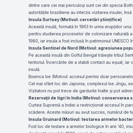
dintre care cei mai periculoși sunt cei din specia Bot
autoritățile braziliene au interzis vizitarea insulei, în
Insula Surtsey (Motivul: cercetări științifice)
Această insulă, formată în 1963 în urma erupțiilor unui
pentru studierea proceselor de colonizare naturală a 
1980, iar insula a fost inclusă în patrimoniul UNESCO în
Insula Sentinel de Nord (Motivul: agresiunea popu
Pe această insulă din Golful Bengal trăiește tribul Sen
teritoriul. Încercările de a stabili contact au eșuat, i
insulă.
Biserica Ise (Motivul: accesul permis doar persoanelo
Cel mai sfânt loc din Japonia, complexul Ise Jingu, este
Vizitatorii nu pot trece de gardurile înalte și pot admir
Rezervații de tigri în India (Motivul: conservarea s
Curtea Supremă a Indiei a restricționat accesul în parc
scădere. Aceste măsuri au avut succes, numărul de ti
Insula Gruinard (Motivul: testarea armelor bacter
Fost loc de testare a armelor biologice în anii ‘40, in