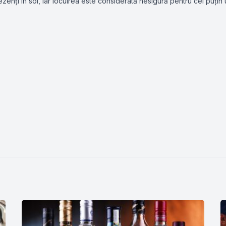
ezenți în sol, iar locuirea este considerată nesigură pentru cel puțin