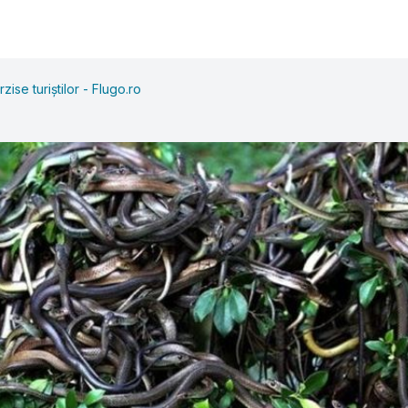
rzise turiștilor - Flugo.ro