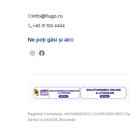
info@flugo.ro
+40 31 100 4444
Ne poți găsi și aici:
Registrul Comerțului J40/14659/2012 | CUI RO31007807 | Splai
Sector 4, 040035, Bucuresti