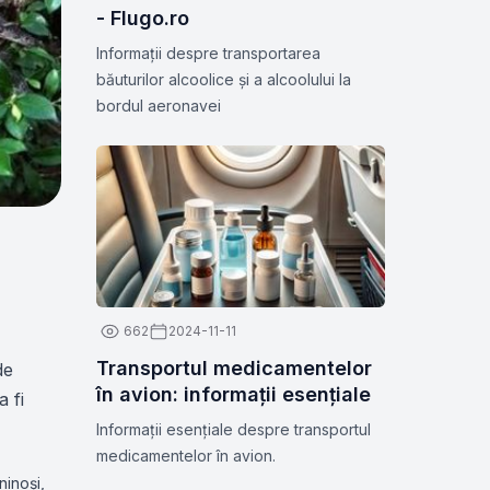
- Flugo.ro
Informații despre transportarea
băuturilor alcoolice și a alcoolului la
bordul aeronavei
662
2024-11-11
Transportul medicamentelor
de
în avion: informații esențiale
a fi
Informații esențiale despre transportul
medicamentelor în avion.
ninoși,