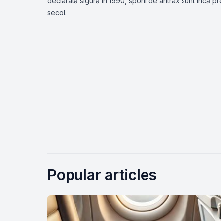
declarată sigură în 1990, sporii de antrax sunt încă pr
secol.
Popular articles