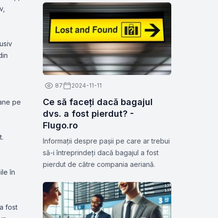
v,
usiv
din
87
2024-11-11
Ce să faceți dacă bagajul
oane pe
dvs. a fost pierdut? -
Flugo.ro
t.
Informații despre pașii pe care ar trebui
să-i întreprindeți dacă bagajul a fost
pierdut de către compania aeriană.
le în
a fost