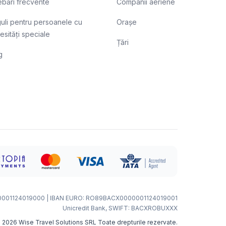
rebări frecvente
Companii aeriene
uli pentru persoanele cu
Orașe
esități speciale
Țări
g
0001124019000 | IBAN EURO: RO89BACX0000001124019001
Unicredit Bank, SWIFT: BACXROBUXXX
©
2026
Wise Travel Solutions SRL
Toate drepturile rezervate.